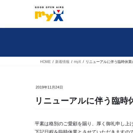
コ
ナ
ン
ビ
テ
ゲ
ン
ー
ツ
シ
へ
ョ
ス
ン
キ
に
HOME
新着情報
myX
リニューアルに伴う臨時休業
ッ
移
プ
動
2019年11月24日
リニューアルに伴う臨時
平素は格別のご愛顧を賜り、厚く御礼申し上
下記日程を臨時休業とさせていただきますの