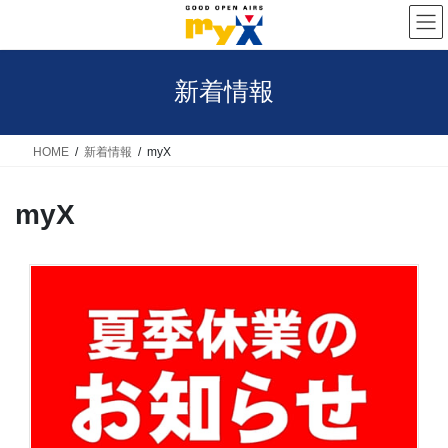
コ
ナ
ン
ビ
テ
ゲ
新着情報
ン
ー
ツ
シ
へ
ョ
HOME
新着情報
myX
ス
ン
myX
キ
に
ッ
移
プ
動