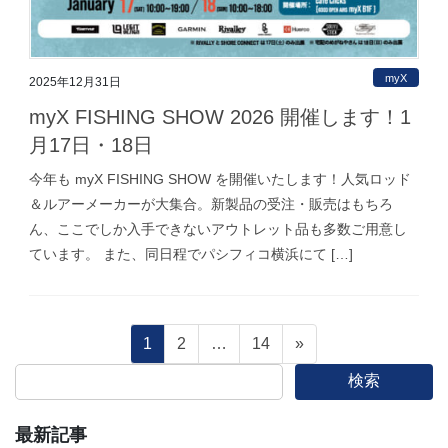
myX
2025年12月31日
myX FISHING SHOW 2026 開催します！1
月17日・18日
今年も myX FISHING SHOW を開催いたします！人気ロッド
＆ルアーメーカーが大集合。新製品の受注・販売はもちろ
ん、ここでしか入手できないアウトレット品も多数ご用意し
ています。 また、同日程でパシフィコ横浜にて […]
投
固
固
固
1
2
…
14
»
定
定
定
検索
稿
ペ
ペ
ペ
ー
ー
ー
最新記事
の
ジ
ジ
ジ