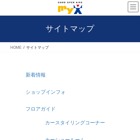
コ
ナ
ン
ビ
テ
ゲ
サイトマップ
ン
ー
ツ
シ
へ
ョ
HOME
サイトマップ
ス
ン
キ
に
ッ
移
新着情報
プ
動
ショップインフォ
フロアガイド
カースタイリングコーナー
カーショールーム