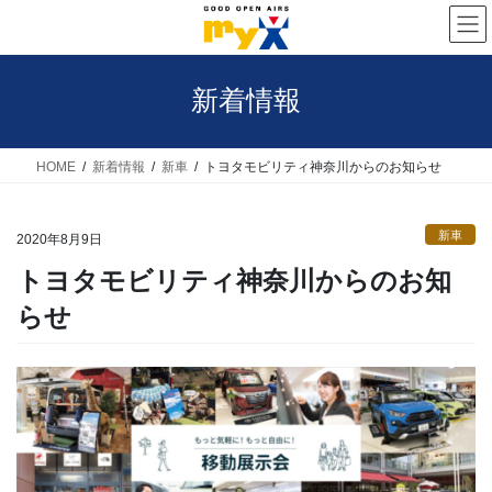
コ
ナ
ン
ビ
テ
ゲ
新着情報
ン
ー
ツ
シ
へ
ョ
HOME
新着情報
新車
トヨタモビリティ神奈川からのお知らせ
ス
ン
キ
に
新車
2020年8月9日
ッ
移
トヨタモビリティ神奈川からのお知
プ
動
らせ