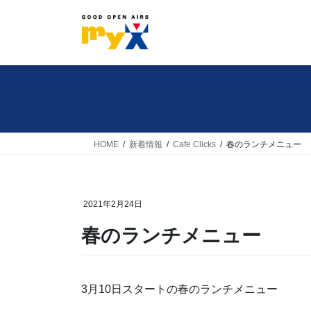
コ
ナ
ン
ビ
テ
ゲ
ン
ー
ツ
シ
へ
ョ
ス
ン
キ
に
HOME
新着情報
Cafe Clicks
春のランチメニュー
ッ
移
プ
動
2021年2月24日
春のランチメニュー
3月10日スタートの春のランチメニュー