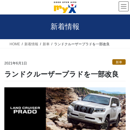
コ
ナ
ン
ビ
テ
ゲ
新着情報
ン
ー
ツ
シ
へ
ョ
HOME
新着情報
新車
ランドクルーザープラドを一部改良
ス
ン
キ
に
新車
2021年6月1日
ッ
移
ランドクルーザープラドを一部改良
プ
動