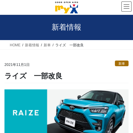
コ
ナ
ン
ビ
テ
ゲ
新着情報
ン
ー
ツ
シ
へ
ョ
HOME
新着情報
新車
ライズ 一部改良
ス
ン
キ
に
新車
2021年11月1日
ッ
移
ライズ 一部改良
プ
動