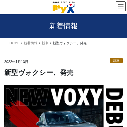
コ
ナ
ン
ビ
テ
ゲ
新着情報
ン
ー
ツ
シ
へ
ョ
HOME
新着情報
新車
新型ヴォクシー、発売
ス
ン
キ
に
新車
2022年1月13日
ッ
移
新型ヴォクシー、発売
プ
動