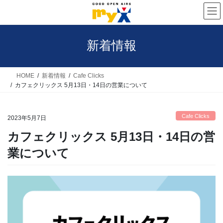
コ
ナ
ン
ビ
テ
ゲ
新着情報
ン
ー
ツ
シ
へ
ョ
HOME
新着情報
Cafe Clicks
カフェクリックス 5月13日・14日の営業について
ス
ン
キ
に
Cafe Clicks
ッ
移
2023年5月7日
プ
動
カフェクリックス 5月13日・14日の営
業について