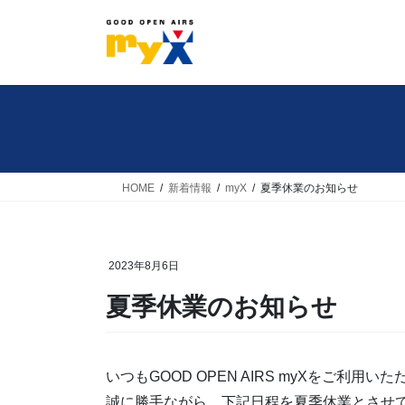
コ
ナ
ン
ビ
テ
ゲ
ン
ー
ツ
シ
へ
ョ
ス
ン
キ
に
HOME
新着情報
myX
夏季休業のお知らせ
ッ
移
プ
動
2023年8月6日
夏季休業のお知らせ
いつもGOOD OPEN AIRS myXをご利用
誠に勝手ながら、下記日程を夏季休業とさせ