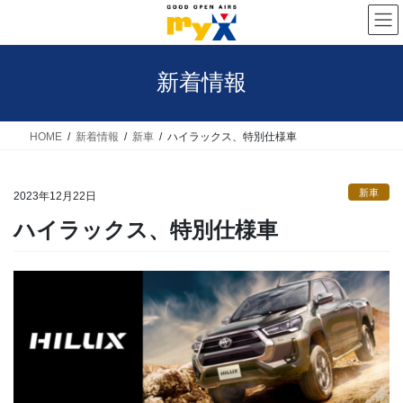
コ
ナ
ン
ビ
テ
ゲ
新着情報
ン
ー
ツ
シ
へ
ョ
HOME
新着情報
新車
ハイラックス、特別仕様車
ス
ン
キ
に
新車
2023年12月22日
ッ
移
ハイラックス、特別仕様車
プ
動