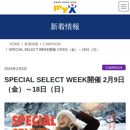
コ
ナ
ン
ビ
テ
ゲ
新着情報
ン
ー
ツ
シ
へ
ョ
HOME
新着情報
CAMPAIGN
SPECIAL SELECT WEEK開催 2月9日（金）～18日（日）
ス
ン
キ
に
CAMPAIGN
ッ
移
2024年2月5日
プ
動
SPECIAL SELECT WEEK開催 2月9日
（金）～18日（日）