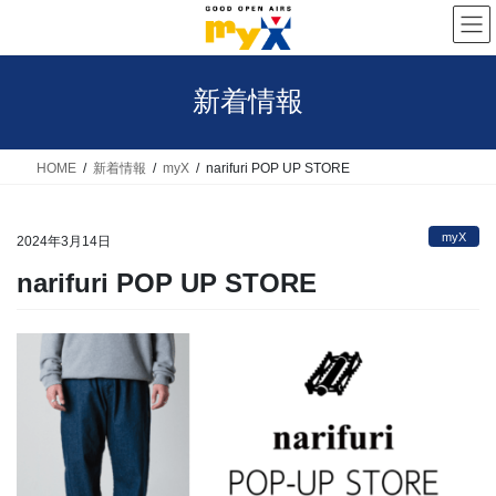
コ
ナ
ン
ビ
テ
ゲ
新着情報
ン
ー
ツ
シ
へ
ョ
HOME
新着情報
myX
narifuri POP UP STORE
ス
ン
キ
に
myX
2024年3月14日
ッ
移
narifuri POP UP STORE
プ
動