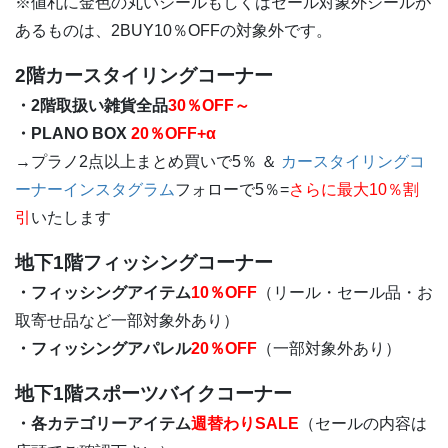
※値札に金色の丸いシールもしくはセール対象外シールが
あるものは、2BUY10％OFFの対象外です。
2階カースタイリングコーナー
・2階取扱い雑貨全品
30％OFF～
・PLANO BOX
20％OFF+α
→プラノ2点以上まとめ買いで5％ ＆
カースタイリングコ
ーナーインスタグラム
フォローで5％=
さらに最大10％割
引
いたします
地下1階フィッシングコーナー
・フィッシングアイテム
10％OFF
（リール・セール品・お
取寄せ品など一部対象外あり）
・フィッシングアパレル
20％OFF
（一部対象外あり）
地下1階スポーツバイクコーナー
・各カテゴリーアイテム
週替わりSALE
（セールの内容は