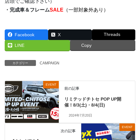
店頭でご確認下さい）
・完成車＆フレーム
SALE
（一部対象外あり）
Threads
Facebook
X
LINE
Copy
CAMPAIGN
カテゴリー
EVENT
前の記事
リミテッドチトセ POP UP開
催！8/3(土)・8/4(日)
2024年7月20日
EVENT
次の記事