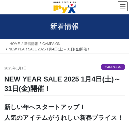
コ
ナ
ン
ビ
テ
ゲ
新着情報
ン
ー
ツ
シ
へ
ョ
HOME
新着情報
CAMPAIGN
NEW YEAR SALE 2025 1月4日(土)～31日(金)開催！
ス
ン
キ
に
CAMPAIGN
ッ
移
2025年1月1日
プ
動
NEW YEAR SALE 2025 1月4日(土)～
31日(金)開催！
新しい年へスタートアップ！
人気のアイテムがうれしい新春プライス！