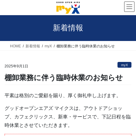
コ
ナ
ン
ビ
テ
ゲ
新着情報
ン
ー
ツ
シ
へ
ョ
HOME
新着情報
myX
棚卸業務に伴う臨時休業のお知らせ
ス
ン
キ
に
myX
2025年9月1日
ッ
移
棚卸業務に伴う臨時休業のお知らせ
プ
動
平素は格別のご愛顧を賜り、厚く御礼申し上げます。
グッドオープンエアズ マイクスは、アウトドアショッ
プ、カフェクリックス、新車・サービスで、下記日程を臨
時休業とさせていただきます。