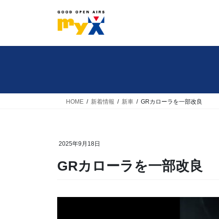
コ
ナ
ン
ビ
テ
ゲ
ン
ー
ツ
シ
へ
ョ
ス
ン
キ
に
HOME
新着情報
新車
GRカローラを一部改良
ッ
移
プ
動
2025年9月18日
GRカローラを一部改良