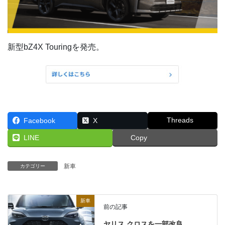
新型bZ4X Touringを発売。
Threads
Facebook
X
LINE
Copy
新車
カテゴリー
新車
前の記事
ヤリス クロスを一部改良