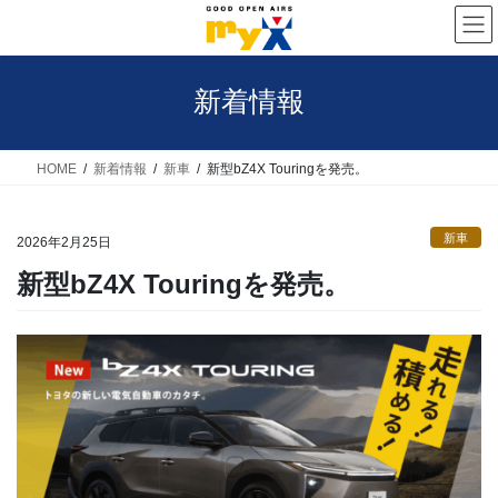
コ
ナ
ン
ビ
テ
ゲ
新着情報
ン
ー
ツ
シ
へ
ョ
HOME
新着情報
新車
新型bZ4X Touringを発売。
ス
ン
キ
に
新車
2026年2月25日
ッ
移
新型bZ4X Touringを発売。
プ
動