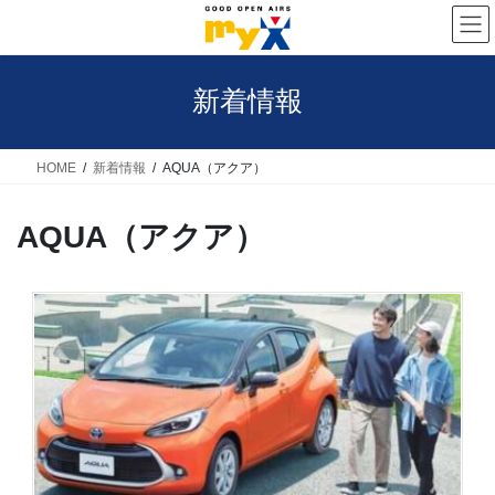
コ
ナ
ン
ビ
テ
ゲ
新着情報
ン
ー
ツ
シ
へ
ョ
HOME
新着情報
AQUA（アクア）
ス
ン
AQUA（アクア）
キ
に
ッ
移
プ
動