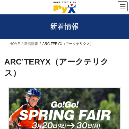
コ
ナ
ン
ビ
テ
ゲ
新着情報
ン
ー
ツ
シ
へ
ョ
HOME
新着情報
ARC’TERYX（アークテリクス）
ス
ン
ARC’TERYX（アークテリク
キ
に
ッ
移
ス）
プ
動