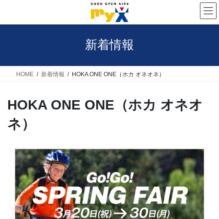
コ
ナ
ン
ビ
テ
ゲ
新着情報
ン
ー
ツ
シ
へ
ョ
HOME
新着情報
HOKA ONE ONE（ホカ オネオネ）
ス
ン
HOKA ONE ONE（ホカ オネオ
キ
に
ッ
移
ネ）
プ
動