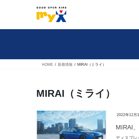
コ
ナ
ン
ビ
テ
ゲ
ン
ー
ツ
シ
へ
ョ
ス
ン
キ
に
HOME
新着情報
MIRAI（ミライ）
ッ
移
プ
動
MIRAI（ミライ）
2022年12月
MIRA
ディスプレ