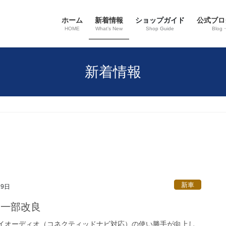
ホーム
新着情報
ショップガイド
公式ブロ
HOME
What’s New
Shop Guide
Blog
新着情報
新車
19日
I、一部改良
イオーディオ（コネクティッドナビ対応）の使い勝手が向上し