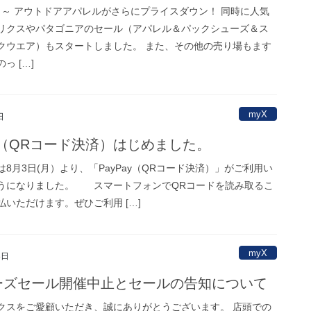
土）～ アウトドアアパレルがさらにプライスダウン！ 同時に人気
リクスやパタゴニアのセール（アパレル＆パックシューズ＆ス
クウエア）もスタートしました。 また、その他の売り場もます
っ […]
myX
日
ay（QRコード決済）はじめました。
8月3日(月）より、「PayPay（QRコード決済）」がご利用い
うになりました。 スマートフォンでQRコードを読み取るこ
払いただけます。ぜひご利用 […]
myX
8日
ーズセール開催中止とセールの告知について
クスをご愛顧いただき、誠にありがとうございます。 店頭での