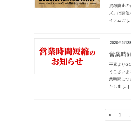
混雑防止の
ズ」は開催
イテムご […
2020年5月2
営業時
平素よりGO
うございま
業時間につ
たしま […]
投
固
«
1
定
稿
ペ