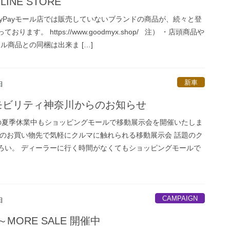
LINE STORE
ayPayモール店では販売していないブランドの商品が、続々と登
おります。 https://www.goodmyx.shop/ 注） ・店頭商品や
モール商品との同梱は出来ま […]
新車
日
モビリティ神奈川からのお知らせ
/18の夏季休業中もショッピングモールで移動展示会を開催いたしま
ものお買い物先で気軽にクルマに触れられる移動展示会 話題のク
ろい。 ディーラーに行く時間がなくてもショッピングモールで
CAMPAIGN
日
t)～MORE SALE 開催中