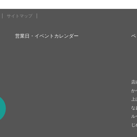
ー
ー
ー
ジ
ジ
ジ
サイトマップ
営業日・イベントカレンダー
ペ
be
店
か
上
な
ル
じ