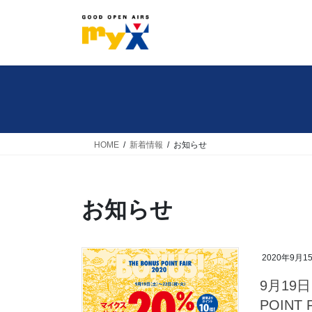
コ
ナ
ン
ビ
テ
ゲ
ン
ー
ツ
シ
へ
ョ
ス
ン
キ
に
HOME
新着情報
お知らせ
ッ
移
プ
動
お知らせ
2020年9月1
9月19
POINT F