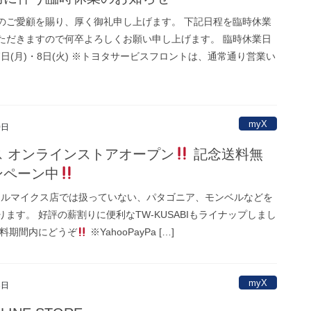
のご愛顧を賜り、厚く御礼申し上げます。 下記日程を臨時休業
ただきますので何卒よろしくお願い申し上げます。 臨時休業日
月7日(月)・8日(火) ※トヨタサービスフロントは、通常通り営業い
myX
0日
 オンラインストアオープン
記念送料無
ペーン中
モールマイクス店では扱っていない、パタゴニア、モンベルなどを
ます。 好評の薪割りに便利なTW-KUSABIもライナップしまし
料期間内にどうぞ
※YahooPayPa […]
myX
3日