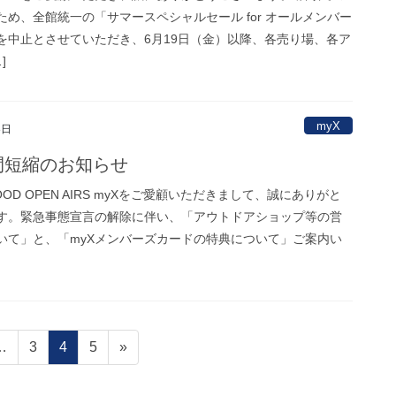
ため、全館統一の「サマースペシャルセール for オールメンバー
を中止とさせていただき、6月19日（金）以降、各売り場、各ア
]
myX
8日
間短縮のお知らせ
OD OPEN AIRS myXをご愛顧いただきまして、誠にありがと
す。緊急事態宣言の解除に伴い、「アウトドアショップ等の営
いて」と、「myXメンバーズカードの特典について」ご案内い
固
固
固
…
3
4
5
»
定
定
定
ペ
ペ
ペ