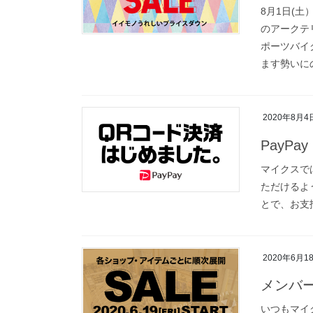
8月1日(
のアークテ
ポーツバイ
ます勢いにの
2020年8月4
PayP
マイクスでは
ただけるよ
とで、お支
2020年6月1
メンバ
いつもマイ