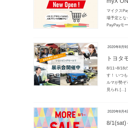
myX ON
マイクスP
場予定となって
PayPay
2020年8月9
トヨタ
8/11~8
す！ いつ
ルマが勢ぞ
見られ […]
2020年8月4
8/1(sa