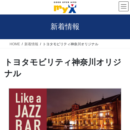
コ
ナ
ン
ビ
テ
ゲ
新着情報
ン
ー
ツ
シ
へ
ョ
HOME
新着情報
トヨタモビリティ神奈川オリジナル
ス
ン
トヨタモビリティ神奈川オリジ
キ
に
ッ
移
ナル
プ
動