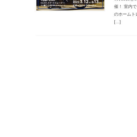
催！ 室内
のホームト
[…]