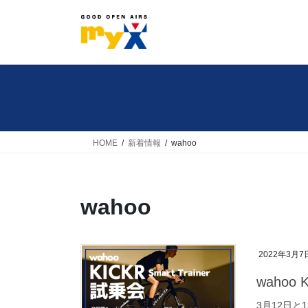
コ
ナ
ン
ビ
テ
ゲ
ン
ー
ツ
シ
へ
ョ
ス
ン
キ
に
HOME
新着情報
wahoo
ッ
移
プ
動
wahoo
2022年3月7
waho
3月12日と