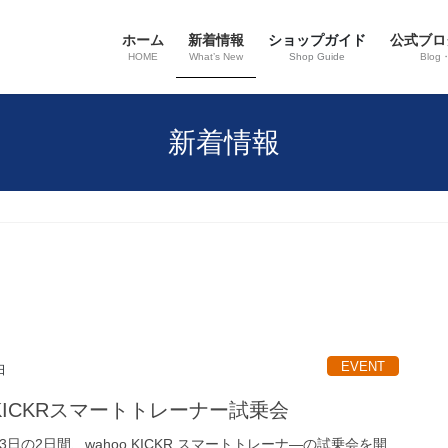
ホーム
新着情報
ショップガイド
公式ブロ
HOME
What’s New
Shop Guide
Blog
新着情報
EVENT
日
o KICKRスマートトレーナー試乗会
13日の2日間、wahoo KICKR スマートトレーナ―の試乗会を開