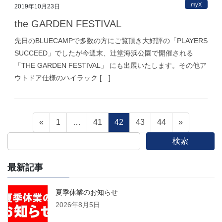
myX
2019年10月23日
the GARDEN FESTIVAL
先日のBLUECAMPで多数の方にご覧頂き大好評の「PLAYERS
SUCCEED」でしたが今週末、辻堂海浜公園で開催される
「THE GARDEN FESTIVAL」 にも出展いたします。その他ア
ウトドア仕様のハイラック […]
投
固
固
固
固
固
«
1
…
41
42
43
44
»
定
定
定
定
定
検索
稿
ペ
ペ
ペ
ペ
ペ
ー
ー
ー
ー
ー
最新記事
の
ジ
ジ
ジ
ジ
ジ
ペ
夏季休業のお知らせ
2026年8月5日
ー