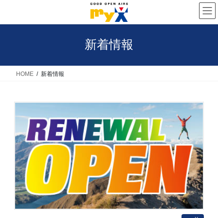
コ
ナ
ン
ビ
テ
ゲ
新着情報
ン
ー
ツ
シ
へ
ョ
HOME
新着情報
ス
ン
キ
に
ッ
移
プ
動