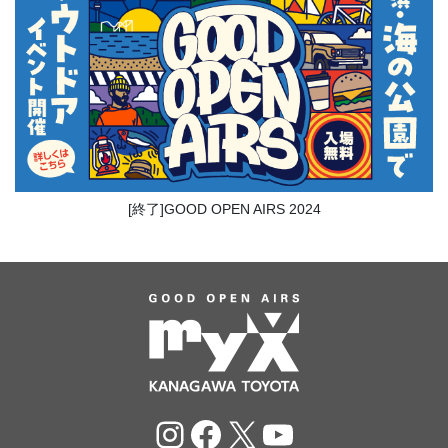
[終了]GOOD OPEN AIRS 2024
Instagram
Facebook
X
YouTube