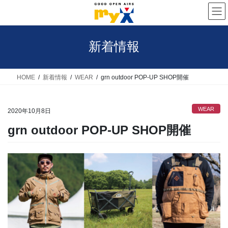
コ
ナ
ン
ビ
テ
ゲ
新着情報
ン
ー
ツ
シ
へ
ョ
HOME
新着情報
WEAR
grn outdoor POP-UP SHOP開催
ス
ン
キ
に
WEAR
2020年10月8日
ッ
移
grn outdoor POP-UP SHOP開催
プ
動