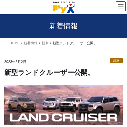
コ
ナ
ン
ビ
テ
ゲ
新着情報
ン
ー
ツ
シ
へ
ョ
HOME
新着情報
新車
新型ランドクルーザー公開。
ス
ン
キ
に
新車
2023年8月2日
ッ
移
新型ランドクルーザー公開。
プ
動