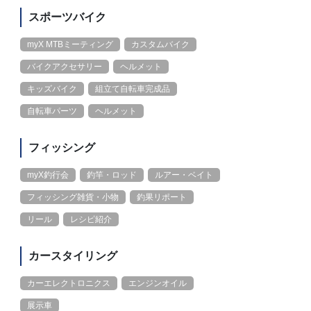
スポーツバイク
myX MTBミーティング
カスタムバイク
バイクアクセサリー
ヘルメット
キッズバイク
組立て自転車完成品
自転車パーツ
ヘルメット
フィッシング
myX釣行会
釣竿・ロッド
ルアー・ベイト
フィッシング雑貨・小物
釣果リポート
リール
レシピ紹介
カースタイリング
カーエレクトロニクス
エンジンオイル
展示車