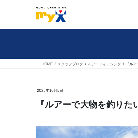
コ
ナ
ン
ビ
テ
ゲ
ン
ー
ツ
シ
へ
ョ
ス
ン
キ
に
HOME
スタッフブログ
ルアーフィッシング
『ルア
ッ
移
プ
動
2025年10月5日
『ルアーで大物を釣りた