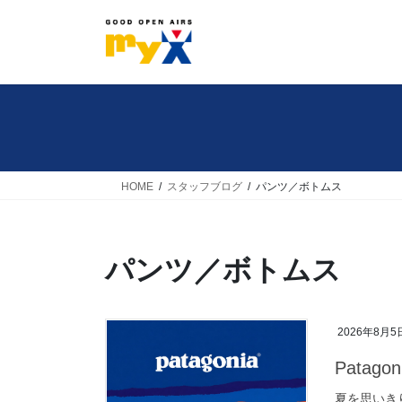
コ
ナ
ン
ビ
テ
ゲ
ン
ー
ツ
シ
へ
ョ
ス
ン
キ
に
HOME
スタッフブログ
パンツ／ボトムス
ッ
移
プ
動
パンツ／ボトムス
2026年8月5
Patagon
夏を思いきり