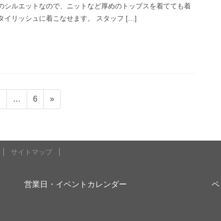
のシルエットなので、ニットなど厚めのトップスを着てても着
イリッシュに着こなせます。 スタッフ […]
固
固
2
…
6
»
定
定
ペ
ペ
ー
ー
ジ
ジ
サイトマップ
営業日・イベントカレンダー
ペ