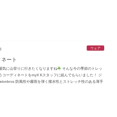
ウェア
日
ィネート
陽気に山登りに行きたくなりますね
そんな今の季節のトレッ
うコーディネートをmyX Kスタッフに組んでもらいました！ ジ
etonbros 防風性や霧雨を弾く撥水性とストレッチ性のある薄手