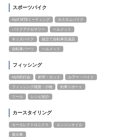
スポーツバイク
myX MTBミーティング
カスタムバイク
バイクアクセサリー
ヘルメット
キッズバイク
組立て自転車完成品
自転車パーツ
ヘルメット
フィッシング
myX釣行会
釣竿・ロッド
ルアー・ベイト
フィッシング雑貨・小物
釣果リポート
リール
レシピ紹介
カースタイリング
カーエレクトロニクス
エンジンオイル
展示車