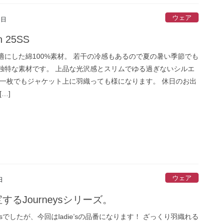
ウェア
9日
n 25SS
適にした綿100%素材。 若干の冷感もあるので夏の暑い季節でも
独特な素材です。 上品な光沢感とスリムでゆる過ぎないシルエ
れ一枚でもジャケット上に羽織っても様になります。 休日のお出
…]
ウェア
日
するJourneysシリーズ。
’sでしたが、今回はladie’sの品番になります！ ざっくり羽織れる