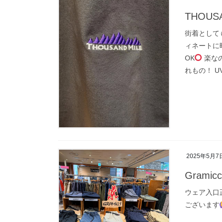
THOU
街着として
ィネートに
OK
楽な
れもの！ UV
2025年5月7
Gramicc
ウェア入口正
ございます