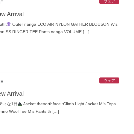
ウェア
1日
w Arrival
fit
Outer nanga ECO AIR NYLON GATHER BLOUSON W’s
_on SS RINGER TEE Pants nanga VOLUME […]
ウェア
6日
w Arrival
ティな1日
Jacket thenorthface :Climb Light Jacket M’s Tops
ino Wool Tee M’s Pants th […]