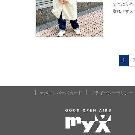
ゆったりめ
膨れせずスタ
投
固
1
定
稿
ペ
ー
の
ジ
myXメンバーズカード
プライバシーポリシー
ペ
ー
ジ