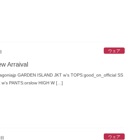
ウェア
日
w Arraival
goniajp GARDEN ISLAND JKT w’s TOPS:good_on_official SS
w’s PANTS:orslow HIGH W […]
ウェア
0日