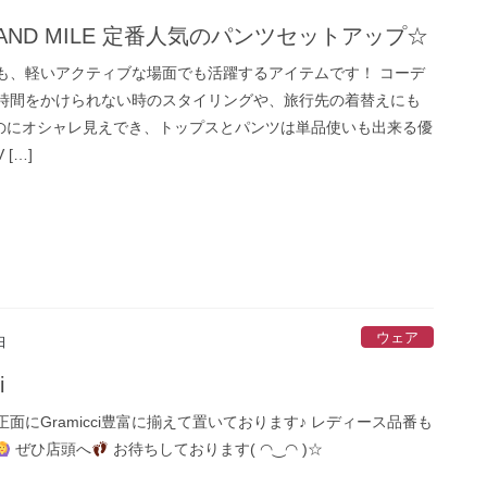
SAND MILE 定番人気のパンツセットアップ☆
も、軽いアクティブな場面でも活躍するアイテムです！ コーデ
時間をかけられない時のスタイリングや、旅行先の着替えにも
のにオシャレ見えでき、トップスとパンツは単品使いも出来る優
 […]
ウェア
日
i
面にGramicci豊富に揃えて置いております♪ レディース品番も
ぜひ店頭へ
お待ちしております( ◠‿◠ )☆