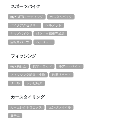
スポーツバイク
myX MTBミーティング
カスタムバイク
バイクアクセサリー
ヘルメット
キッズバイク
組立て自転車完成品
自転車パーツ
ヘルメット
フィッシング
myX釣行会
釣竿・ロッド
ルアー・ベイト
フィッシング雑貨・小物
釣果リポート
リール
レシピ紹介
カースタイリング
カーエレクトロニクス
エンジンオイル
展示車