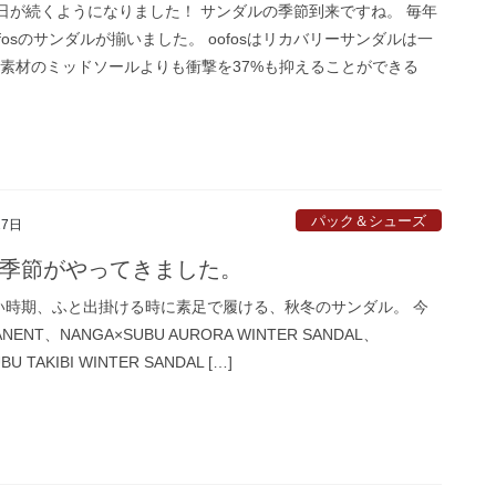
日が続くようになりました！ サンダルの季節到来ですね。 毎年
fosのサンダルが揃いました。 oofosはリカバリーサンダルは一
A 素材のミッドソールよりも衝撃を37%も抑えることができる
パック＆シューズ
27日
の季節がやってきました。
寒い時期、ふと出掛ける時に素足で履ける、秋冬のサンダル。 今
NENT、NANGA×SUBU AURORA WINTER SANDAL、
U TAKIBI WINTER SANDAL […]