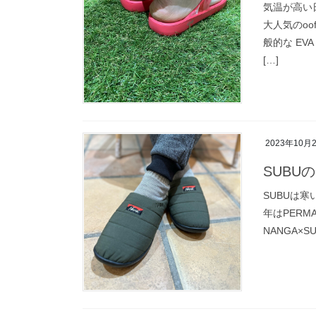
気温が高い
大人気のoo
般的な EV
[…]
2023年10月
SUBU
SUBUは
年はPERMA
NANGA×SUB