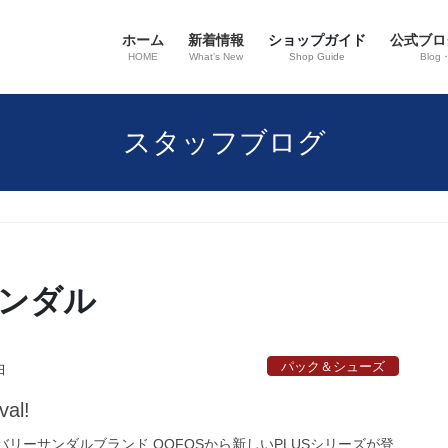
ホーム
新着情報
ショップガイド
公式ブロ
HOME
What’s New
Shop Guide
Blog
スタッフブログ
ンダル
パック＆シューズ
日
val!
バリーサンダルブランド OOFOSから新しいPLUSシリーズが登