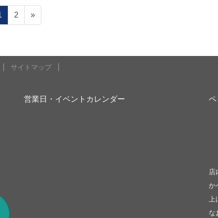
固
固
1
2
»
定
定
ペ
ペ
ー
ー
ジ
ジ
サイトマップ
営業日・イベントカレンダー
ペ
be
店
か
上
な