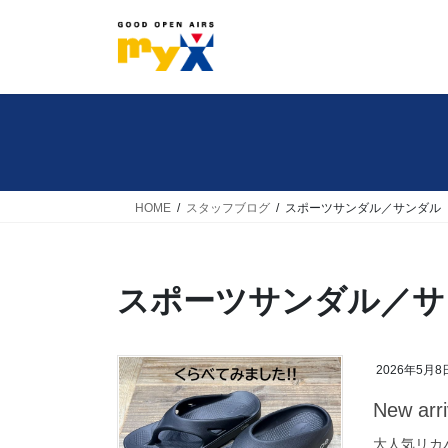
コ
ナ
ン
ビ
テ
ゲ
ン
ー
ツ
シ
へ
ョ
ス
ン
キ
に
HOME
スタッフブログ
スポーツサンダル／サンダル
ッ
移
プ
動
スポーツサンダル／サ
2026年5月8
New arri
大人気リカ