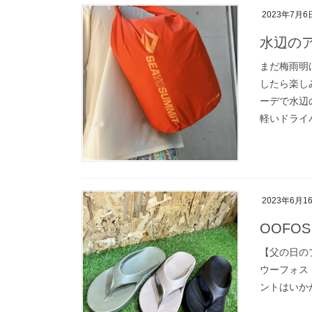
2023年7月6
水辺の
まだ梅雨明
したら楽し
ーデで水辺
軽いドライバ
2023年6月1
OOFOS 
【父の日のプレ
ウーフォス
ントはいか