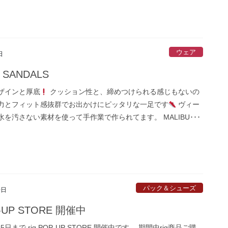
ウェア
日
 SANDALS
ザインと厚底
クッション性と、締めつけられる感じもないの
力とフィット感抜群でお出かけにピッタリな一足です
ヴィー
を汚さない素材を使って手作業で作られてます。 MALIBU･･･
パック＆シューズ
0日
P-UP STORE 開催中
5日まで rig POP-UP STORE 開催中です。 期間中rig商品ご購