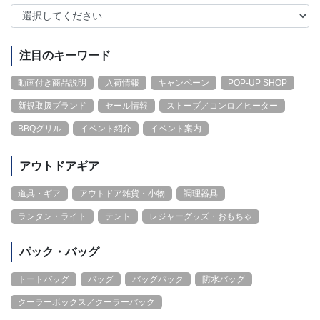
注目のキーワード
動画付き商品説明
入荷情報
キャンペーン
POP-UP SHOP
新規取扱ブランド
セール情報
ストーブ／コンロ／ヒーター
BBQグリル
イベント紹介
イベント案内
アウトドアギア
道具・ギア
アウトドア雑貨・小物
調理器具
ランタン・ライト
テント
レジャーグッズ・おもちゃ
パック・バッグ
トートバッグ
バッグ
バッグパック
防水バッグ
クーラーボックス／クーラーバック