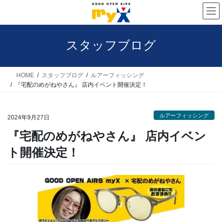
コ
ナ
ン
ビ
テ
ゲ
スタッフブログ
ン
ー
ツ
シ
へ
ョ
HOME
スタッフブログ
ルアーフィッシング
『宅配のめがねやさん』 店内イベント開催決定！
ス
ン
キ
に
ルアーフィッシング
ッ
移
2024年9月27日
プ
動
『宅配のめがねやさん』 店内イベン
ト開催決定！