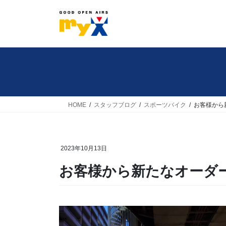
コ
ナ
ン
ビ
テ
ゲ
ン
ー
ツ
シ
へ
ョ
ス
ン
キ
に
HOME
スタッフブログ
スポーツバイク
お客様から
ッ
移
プ
動
2023年10月13日
お客様から新たなオーダ