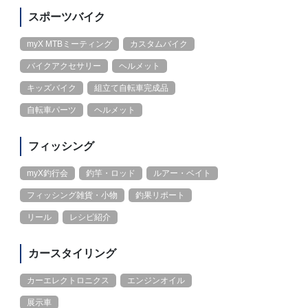
スポーツバイク
myX MTBミーティング
カスタムバイク
バイクアクセサリー
ヘルメット
キッズバイク
組立て自転車完成品
自転車パーツ
ヘルメット
フィッシング
myX釣行会
釣竿・ロッド
ルアー・ベイト
フィッシング雑貨・小物
釣果リポート
リール
レシピ紹介
カースタイリング
カーエレクトロニクス
エンジンオイル
展示車