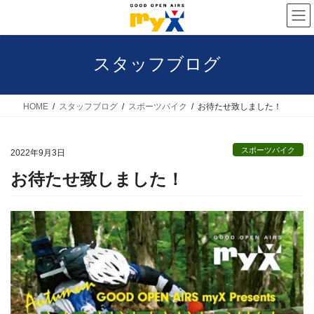
コ
ナ
ン
ビ
テ
ゲ
スタッフブログ
ン
ー
ツ
シ
へ
ョ
HOME
スタッフブログ
スポーツバイク
お待たせ致しました！
ス
ン
キ
に
スポーツバイク
2022年9月3日
ッ
移
お待たせ致しました！
プ
動