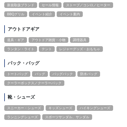
新規取扱ブランド
セール情報
ストーブ／コンロ／ヒーター
BBQグリル
イベント紹介
イベント案内
アウトドアギア
道具・ギア
アウトドア雑貨・小物
調理器具
ランタン・ライト
テント
レジャーグッズ・おもちゃ
パック・バッグ
トートバッグ
バッグ
バッグパック
防水バッグ
クーラーボックス／クーラーバック
靴・シューズ
スニーカー・シューズ
キッズシューズ
ハイキングシューズ
ランニングシューズ
スポーツサンダル、サンダル