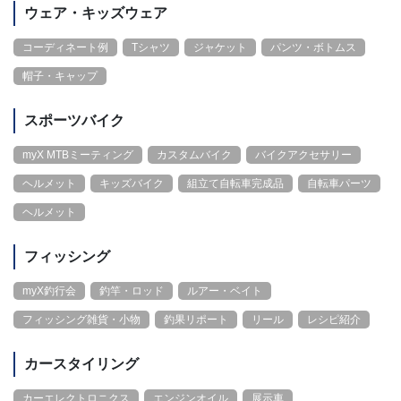
ウェア・キッズウェア
コーディネート例
Tシャツ
ジャケット
パンツ・ボトムス
帽子・キャップ
スポーツバイク
myX MTBミーティング
カスタムバイク
バイクアクセサリー
ヘルメット
キッズバイク
組立て自転車完成品
自転車パーツ
ヘルメット
フィッシング
myX釣行会
釣竿・ロッド
ルアー・ベイト
フィッシング雑貨・小物
釣果リポート
リール
レシピ紹介
カースタイリング
カーエレクトロニクス
エンジンオイル
展示車