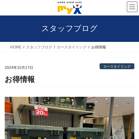
コ
ナ
ン
ビ
テ
ゲ
スタッフブログ
ン
ー
ツ
シ
へ
ョ
HOME
スタッフブログ
カースタイリング
お得情報
ス
ン
キ
に
カースタイリング
2024年10月17日
ッ
移
お得情報
プ
動