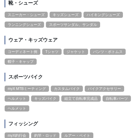
靴・シューズ
スニーカー・シューズ
キッズシューズ
ハイキングシューズ
ランニングシューズ
スポーツサンダル、サンダル
ウェア・キッズウェア
コーディネート例
Tシャツ
ジャケット
パンツ・ボトムス
帽子・キャップ
スポーツバイク
myX MTBミーティング
カスタムバイク
バイクアクセサリー
ヘルメット
キッズバイク
組立て自転車完成品
自転車パーツ
ヘルメット
フィッシング
myX釣行会
釣竿・ロッド
ルアー・ベイト