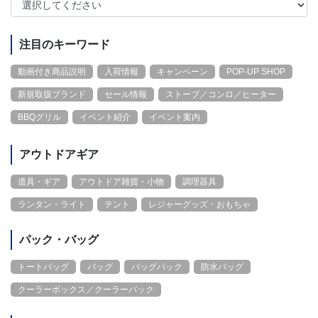
注目のキーワード
動画付き商品説明
入荷情報
キャンペーン
POP-UP SHOP
新規取扱ブランド
セール情報
ストーブ／コンロ／ヒーター
BBQグリル
イベント紹介
イベント案内
アウトドアギア
道具・ギア
アウトドア雑貨・小物
調理器具
ランタン・ライト
テント
レジャーグッズ・おもちゃ
パック・バッグ
トートバッグ
バッグ
バッグパック
防水バッグ
クーラーボックス／クーラーバック