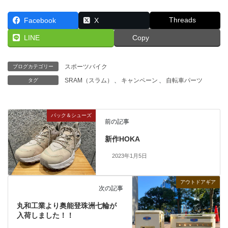
Threads
Facebook
X
LINE
Copy
スポーツバイク
ブログカテゴリー
SRAM（スラム）
、
キャンペーン
、
自転車パーツ
タグ
パック＆シューズ
前の記事
新作HOKA
2023年1月5日
アウトドアギア
次の記事
丸和工業より奥能登珠洲七輪が
入荷しました！！