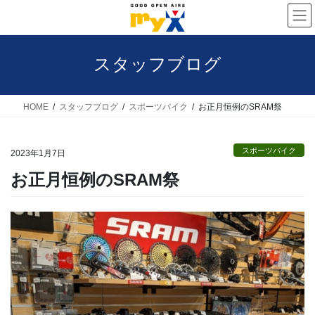
コ
ナ
ン
ビ
テ
ゲ
スタッフブログ
ン
ー
ツ
シ
へ
ョ
HOME
スタッフブログ
スポーツバイク
お正月恒例のSRAM祭
ス
ン
キ
に
スポーツバイク
2023年1月7日
ッ
移
お正月恒例のSRAM祭
プ
動