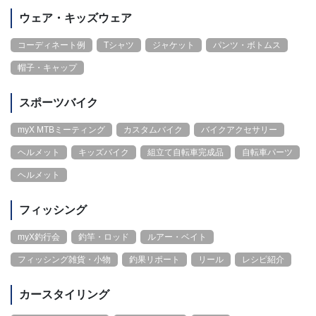
ウェア・キッズウェア
コーディネート例
Tシャツ
ジャケット
パンツ・ボトムス
帽子・キャップ
スポーツバイク
myX MTBミーティング
カスタムバイク
バイクアクセサリー
ヘルメット
キッズバイク
組立て自転車完成品
自転車パーツ
ヘルメット
フィッシング
myX釣行会
釣竿・ロッド
ルアー・ベイト
フィッシング雑貨・小物
釣果リポート
リール
レシピ紹介
カースタイリング