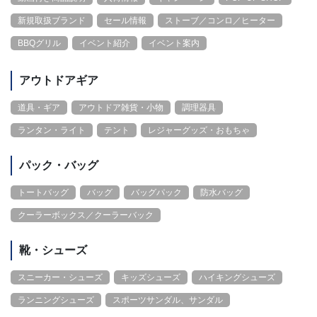
新規取扱ブランド
セール情報
ストーブ／コンロ／ヒーター
BBQグリル
イベント紹介
イベント案内
アウトドアギア
道具・ギア
アウトドア雑貨・小物
調理器具
ランタン・ライト
テント
レジャーグッズ・おもちゃ
パック・バッグ
トートバッグ
バッグ
バッグパック
防水バッグ
クーラーボックス／クーラーバック
靴・シューズ
スニーカー・シューズ
キッズシューズ
ハイキングシューズ
ランニングシューズ
スポーツサンダル、サンダル