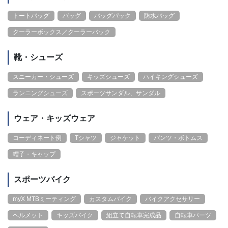
トートバッグ
バッグ
バッグパック
防水バッグ
クーラーボックス／クーラーバック
靴・シューズ
スニーカー・シューズ
キッズシューズ
ハイキングシューズ
ランニングシューズ
スポーツサンダル、サンダル
ウェア・キッズウェア
コーディネート例
Tシャツ
ジャケット
パンツ・ボトムス
帽子・キャップ
スポーツバイク
myX MTBミーティング
カスタムバイク
バイクアクセサリー
ヘルメット
キッズバイク
組立て自転車完成品
自転車パーツ