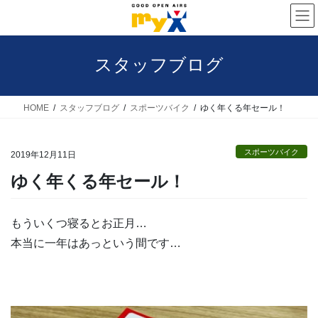
コ
ナ
ン
ビ
テ
ゲ
スタッフブログ
ン
ー
ツ
シ
へ
ョ
HOME
スタッフブログ
スポーツバイク
ゆく年くる年セール！
ス
ン
キ
に
スポーツバイク
2019年12月11日
ッ
移
ゆく年くる年セール！
プ
動
もういくつ寝るとお正月…
本当に一年はあっという間です…