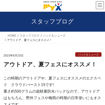
コ
ナ
ン
ビ
テ
ゲ
スタッフブログ
ン
ー
ツ
シ
へ
ョ
HOME
スタッフブログ
パック＆シューズ
アウトドア、夏フェスにオススメ！
ス
ン
キ
に
パック＆シューズ
ッ
移
2023年6月23日
プ
動
アウトドア、夏フェスにオススメ！
この時期のアウトドアや、夏フェスにオススメのエクスペ
ド クラウドバースト15です!
重さ約500グラムの超軽量防水パックなので、アウトドア
はもちろん、野外フェスや梅雨の時期の日常使いにもオス
スメです。