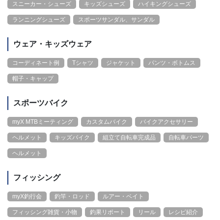
スニーカー・シューズ
キッズシューズ
ハイキングシューズ
ランニングシューズ
スポーツサンダル、サンダル
ウェア・キッズウェア
コーディネート例
Tシャツ
ジャケット
パンツ・ボトムス
帽子・キャップ
スポーツバイク
myX MTBミーティング
カスタムバイク
バイクアクセサリー
ヘルメット
キッズバイク
組立て自転車完成品
自転車パーツ
ヘルメット
フィッシング
myX釣行会
釣竿・ロッド
ルアー・ベイト
フィッシング雑貨・小物
釣果リポート
リール
レシピ紹介