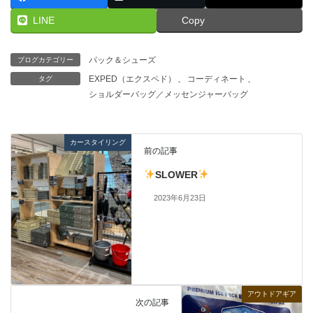
LINE
Copy
パック＆シューズ
ブログカテゴリー
EXPED（エクスペド）
、
コーディネート
、
タグ
ショルダーバッグ／メッセンジャーバッグ
カースタイリング
前の記事
SLOWER
2023年6月23日
アウトドアギア
次の記事