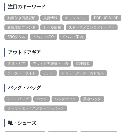
注目のキーワード
動画付き商品説明
入荷情報
キャンペーン
POP-UP SHOP
新規取扱ブランド
セール情報
ストーブ／コンロ／ヒーター
BBQグリル
イベント紹介
イベント案内
アウトドアギア
道具・ギア
アウトドア雑貨・小物
調理器具
ランタン・ライト
テント
レジャーグッズ・おもちゃ
パック・バッグ
トートバッグ
バッグ
バッグパック
防水バッグ
クーラーボックス／クーラーバック
靴・シューズ