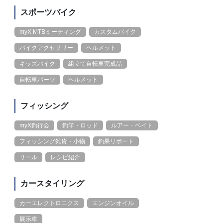
スポーツバイク
myX MTBミーティング
カスタムバイク
バイクアクセサリー
ヘルメット
キッズバイク
組立て自転車完成品
自転車パーツ
ヘルメット
フィッシング
myX釣行会
釣竿・ロッド
ルアー・ベイト
フィッシング雑貨・小物
釣果リポート
リール
レシピ紹介
カースタイリング
カーエレクトロニクス
エンジンオイル
展示車