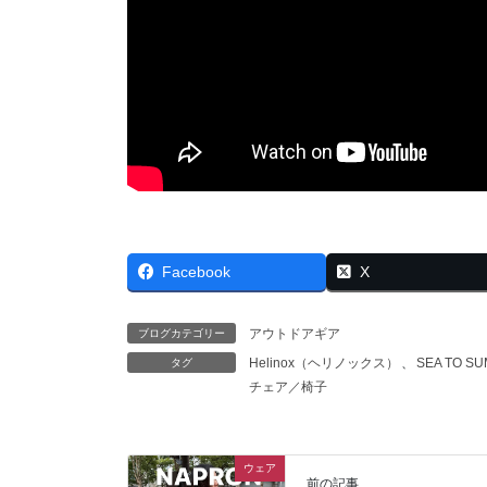
Facebook
X
アウトドアギア
ブログカテゴリー
Helinox（ヘリノックス）
、
SEA TO 
タグ
チェア／椅子
ウェア
前の記事