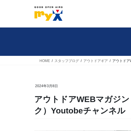
コ
ナ
ン
ビ
テ
ゲ
ン
ー
ツ
シ
へ
ョ
ス
ン
キ
に
HOME
スタッフブログ
アウトドアギア
アウトドアW
ッ
移
プ
動
2024年3月8日
アウトドアWEBマガジン 
ク）Youtobeチャンネル