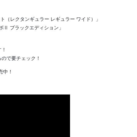
.I.マット（レクタンギュラー レギュラー ワイド）」
ターボⅡ ブラックエディション」
す！
るので要チェック！
売中！