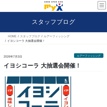
コ
ナ
ン
ビ
テ
ゲ
スタッフブログ
ン
ー
ツ
シ
へ
ョ
HOME
スタッフブログ
ルアーフィッシング
イヨシコーラ 大抽選会開催！
ス
ン
キ
に
ルアーフィッシング
ッ
移
2026年7月3日
プ
動
イヨシコーラ 大抽選会開催！