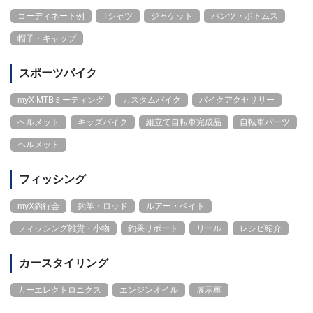
コーディネート例
Tシャツ
ジャケット
パンツ・ボトムス
帽子・キャップ
スポーツバイク
myX MTBミーティング
カスタムバイク
バイクアクセサリー
ヘルメット
キッズバイク
組立て自転車完成品
自転車パーツ
ヘルメット
フィッシング
myX釣行会
釣竿・ロッド
ルアー・ベイト
フィッシング雑貨・小物
釣果リポート
リール
レシピ紹介
カースタイリング
カーエレクトロニクス
エンジンオイル
展示車