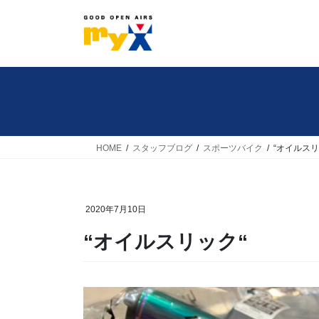
コ
ナ
ン
ビ
テ
ゲ
ン
ー
ツ
シ
へ
ョ
ス
ン
キ
に
HOME
スタッフブログ
スポーツバイク
“オイルスリ
ッ
移
プ
動
2020年7月10日
“オイルスリック“