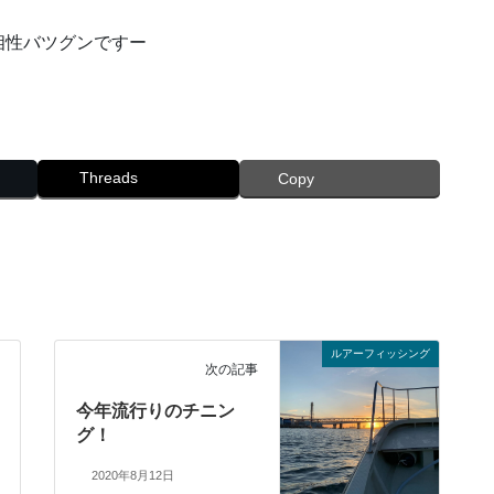
相性バツグンですー
Threads
Copy
ルアーフィッシング
次の記事
今年流行りのチニン
グ！
2020年8月12日