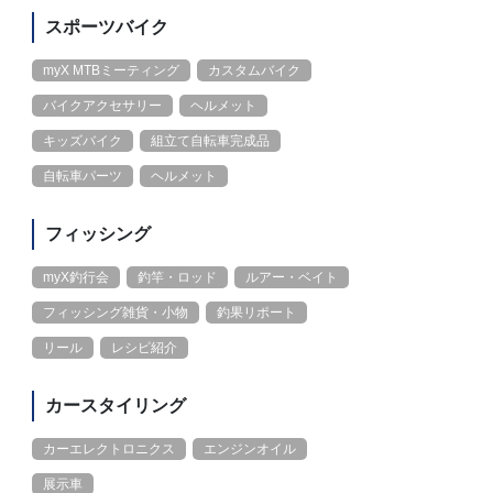
スポーツバイク
myX MTBミーティング
カスタムバイク
バイクアクセサリー
ヘルメット
キッズバイク
組立て自転車完成品
自転車パーツ
ヘルメット
フィッシング
myX釣行会
釣竿・ロッド
ルアー・ベイト
フィッシング雑貨・小物
釣果リポート
リール
レシピ紹介
カースタイリング
カーエレクトロニクス
エンジンオイル
展示車