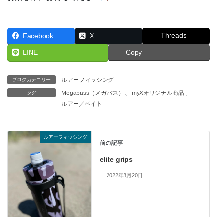
Threads
Facebook
X
LINE
Copy
ルアーフィッシング
ブログカテゴリー
Megabass（メガバス）
、
myXオリジナル商品
、
タグ
ルアー／ベイト
ルアーフィッシング
前の記事
elite grips
2022年8月20日