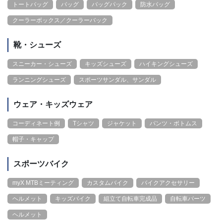
トートバッグ
バッグ
バッグパック
防水バッグ
クーラーボックス／クーラーバック
靴・シューズ
スニーカー・シューズ
キッズシューズ
ハイキングシューズ
ランニングシューズ
スポーツサンダル、サンダル
ウェア・キッズウェア
コーディネート例
Tシャツ
ジャケット
パンツ・ボトムス
帽子・キャップ
スポーツバイク
myX MTBミーティング
カスタムバイク
バイクアクセサリー
ヘルメット
キッズバイク
組立て自転車完成品
自転車パーツ
ヘルメット