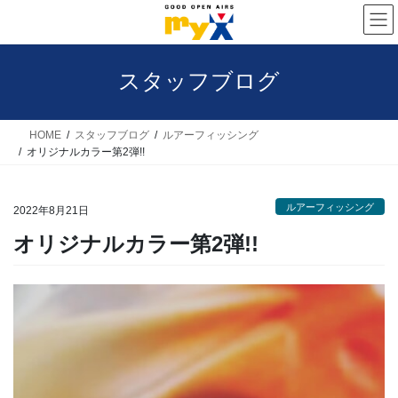
コ
ナ
ン
ビ
テ
ゲ
スタッフブログ
ン
ー
ツ
シ
へ
ョ
HOME
スタッフブログ
ルアーフィッシング
オリジナルカラー第2弾!!
ス
ン
キ
に
ルアーフィッシング
ッ
移
2022年8月21日
プ
動
オリジナルカラー第2弾!!