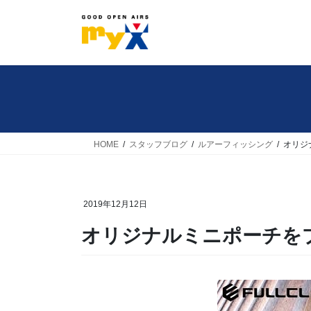
コ
ナ
ン
ビ
テ
ゲ
ン
ー
ツ
シ
へ
ョ
ス
ン
キ
に
HOME
スタッフブログ
ルアーフィッシング
オリジ
ッ
移
プ
動
2019年12月12日
オリジナルミニポーチを