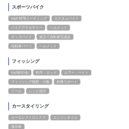
スポーツバイク
myX MTBミーティング
カスタムバイク
バイクアクセサリー
ヘルメット
キッズバイク
組立て自転車完成品
自転車パーツ
ヘルメット
フィッシング
myX釣行会
釣竿・ロッド
ルアー・ベイト
フィッシング雑貨・小物
釣果リポート
リール
レシピ紹介
カースタイリング
カーエレクトロニクス
エンジンオイル
展示車