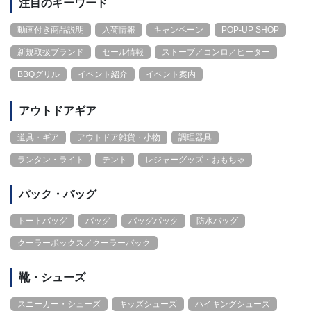
注目のキーワード
動画付き商品説明
入荷情報
キャンペーン
POP-UP SHOP
新規取扱ブランド
セール情報
ストーブ／コンロ／ヒーター
BBQグリル
イベント紹介
イベント案内
アウトドアギア
道具・ギア
アウトドア雑貨・小物
調理器具
ランタン・ライト
テント
レジャーグッズ・おもちゃ
パック・バッグ
トートバッグ
バッグ
バッグパック
防水バッグ
クーラーボックス／クーラーバック
靴・シューズ
スニーカー・シューズ
キッズシューズ
ハイキングシューズ