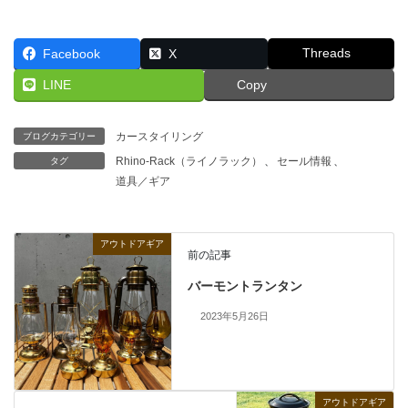
Threads
Facebook
X
LINE
Copy
カースタイリング
ブログカテゴリー
Rhino-Rack（ライノラック）
、
セール情報
、
タグ
道具／ギア
アウトドアギア
前の記事
バーモントランタン
2023年5月26日
アウトドアギア