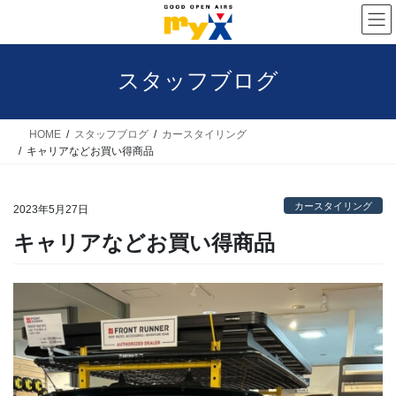
コ
ナ
ン
ビ
テ
ゲ
スタッフブログ
ン
ー
ツ
シ
へ
ョ
HOME
スタッフブログ
カースタイリング
キャリアなどお買い得商品
ス
ン
キ
に
カースタイリング
ッ
移
2023年5月27日
プ
動
キャリアなどお買い得商品