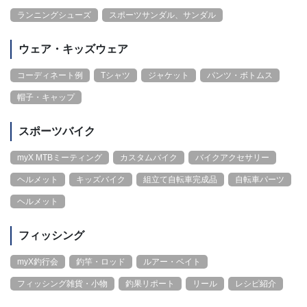
ランニングシューズ
スポーツサンダル、サンダル
ウェア・キッズウェア
コーディネート例
Tシャツ
ジャケット
パンツ・ボトムス
帽子・キャップ
スポーツバイク
myX MTBミーティング
カスタムバイク
バイクアクセサリー
ヘルメット
キッズバイク
組立て自転車完成品
自転車パーツ
ヘルメット
フィッシング
myX釣行会
釣竿・ロッド
ルアー・ベイト
フィッシング雑貨・小物
釣果リポート
リール
レシピ紹介