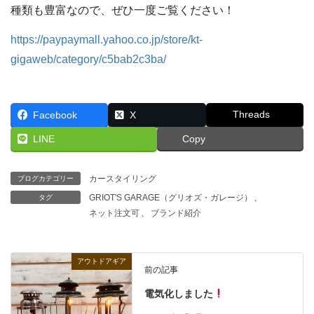
種類も豊富なので、ぜひ一度ご覧ください！
https://paypaymall.yahoo.co.jp/store/kt-
gigaweb/category/c5bab2c3ba/
Threads
Facebook
X
LINE
Copy
カースタイリング
ブログカテゴリー
GRIOT'S GARAGE（グリオズ・ガレージ）
、
タグ
ネット注文可
、
ブランド紹介
アウトドアギア
前の記事
電気化しました