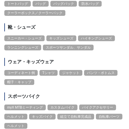
トートバッグ
バッグ
バッグパック
防水バッグ
クーラーボックス／クーラーバック
靴・シューズ
スニーカー・シューズ
キッズシューズ
ハイキングシューズ
ランニングシューズ
スポーツサンダル、サンダル
ウェア・キッズウェア
コーディネート例
Tシャツ
ジャケット
パンツ・ボトムス
帽子・キャップ
スポーツバイク
myX MTBミーティング
カスタムバイク
バイクアクセサリー
ヘルメット
キッズバイク
組立て自転車完成品
自転車パーツ
ヘルメット