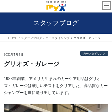
コ
ナ
ン
ビ
テ
ゲ
スタッフブログ
ン
ー
ツ
シ
へ
ョ
HOME
スタッフブログ
カースタイリング
グリオズ・ガレージ
ス
ン
キ
に
カースタイリング
2021年1月9日
ッ
移
グリオズ・ガレージ
プ
動
1988年創業、アメリカ生まれのカーケア用品はグリオ
ズ・ガレージは厳しいテストをクリアした、高品質なカー
シャンプーを世に送り出しています。