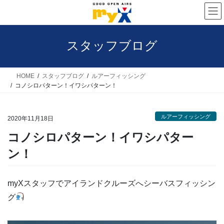
コ
ナ
ン
ビ
テ
ゲ
スタッフブログ
ン
ー
ツ
シ
へ
ョ
HOME
スタッフブログ
ルアーフィッシング
コノシロパターン！イワシパターン！
ス
ン
キ
に
ルアーフィッシング
ッ
移
2020年11月18日
プ
動
コノシロパターン！イワシパター
ン！
myXスタッフでアイランドクルーズへシーバスフィッシン
グ