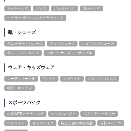
トートバッグ
バッグ
バッグパック
防水バッグ
クーラーボックス／クーラーバック
靴・シューズ
スニーカー・シューズ
キッズシューズ
ハイキングシューズ
ランニングシューズ
スポーツサンダル、サンダル
ウェア・キッズウェア
コーディネート例
Tシャツ
ジャケット
パンツ・ボトムス
帽子・キャップ
スポーツバイク
myX MTBミーティング
カスタムバイク
バイクアクセサリー
ヘルメット
キッズバイク
組立て自転車完成品
自転車パーツ