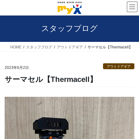
コ
ナ
ン
ビ
テ
ゲ
スタッフブログ
ン
ー
ツ
シ
へ
ョ
HOME
スタッフブログ
アウトドアギア
サーマセル【Thermacell】
ス
ン
キ
に
アウトドアギア
2023年6月2日
ッ
移
サーマセル【Thermacell】
プ
動