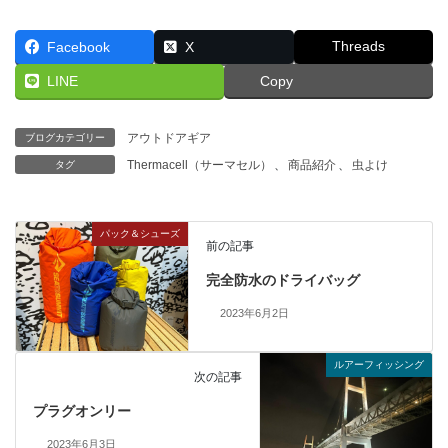
Threads
Facebook
X
LINE
Copy
アウトドアギア
ブログカテゴリー
Thermacell（サーマセル）
、
商品紹介
、
虫よけ
タグ
パック＆シューズ
前の記事
完全防水のドライバッグ
2023年6月2日
ルアーフィッシング
次の記事
プラグオンリー
2023年6月3日