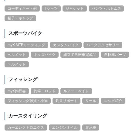
コーディネート例
Tシャツ
ジャケット
パンツ・ボトムス
帽子・キャップ
スポーツバイク
myX MTBミーティング
カスタムバイク
バイクアクセサリー
ヘルメット
キッズバイク
組立て自転車完成品
自転車パーツ
ヘルメット
フィッシング
myX釣行会
釣竿・ロッド
ルアー・ベイト
フィッシング雑貨・小物
釣果リポート
リール
レシピ紹介
カースタイリング
カーエレクトロニクス
エンジンオイル
展示車