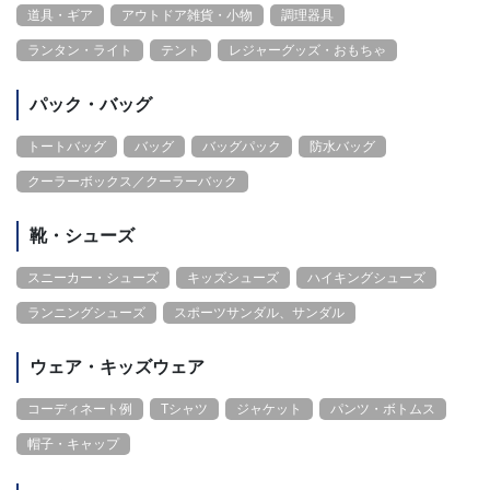
道具・ギア
アウトドア雑貨・小物
調理器具
ランタン・ライト
テント
レジャーグッズ・おもちゃ
パック・バッグ
トートバッグ
バッグ
バッグパック
防水バッグ
クーラーボックス／クーラーバック
靴・シューズ
スニーカー・シューズ
キッズシューズ
ハイキングシューズ
ランニングシューズ
スポーツサンダル、サンダル
ウェア・キッズウェア
コーディネート例
Tシャツ
ジャケット
パンツ・ボトムス
帽子・キャップ