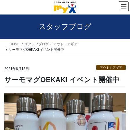
コ
ナ
ン
ビ
テ
ゲ
スタッフブログ
ン
ー
ツ
シ
へ
ョ
HOME
スタッフブログ
アウトドアギア
サーモマグOEKAKI イベント開催中
ス
ン
キ
に
アウトドアギア
ッ
移
2021年8月15日
プ
動
サーモマグOEKAKI イベント開催中