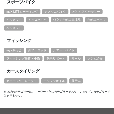
スポーツバイク
myX MTBミーティング
カスタムバイク
バイクアクセサリー
ヘルメット
キッズバイク
組立て自転車完成品
自転車パーツ
ヘルメット
フィッシング
myX釣行会
釣竿・ロッド
ルアー・ベイト
フィッシング雑貨・小物
釣果リポート
リール
レシピ紹介
カースタイリング
カーエレクトロニクス
エンジンオイル
展示車
※上記のカテゴリーは、キーワード別のカテゴリーであり、ショップのカテゴリーで
はありません。