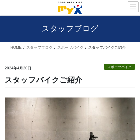
コ
ナ
ン
ビ
テ
ゲ
スタッフブログ
ン
ー
ツ
シ
へ
ョ
HOME
スタッフブログ
スポーツバイク
スタッフバイクご紹介
ス
ン
キ
に
スポーツバイク
2024年4月20日
ッ
移
スタッフバイクご紹介
プ
動