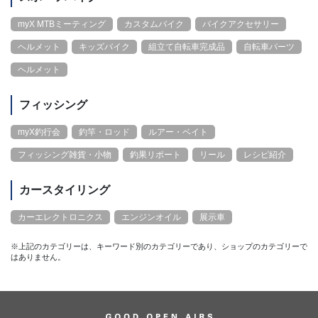
myX MTBミーティング
カスタムバイク
バイクアクセサリー
ヘルメット
キッズバイク
組立て自転車完成品
自転車パーツ
ヘルメット
フィッシング
myX釣行会
釣竿・ロッド
ルアー・ベイト
フィッシング雑貨・小物
釣果リポート
リール
レシピ紹介
カースタイリング
カーエレクトロニクス
エンジンオイル
展示車
※上記のカテゴリーは、キーワード別のカテゴリーであり、ショップのカテゴリーで
はありません。