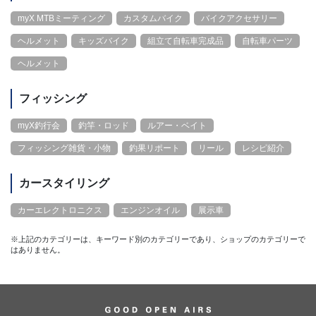
myX MTBミーティング
カスタムバイク
バイクアクセサリー
ヘルメット
キッズバイク
組立て自転車完成品
自転車パーツ
ヘルメット
フィッシング
myX釣行会
釣竿・ロッド
ルアー・ベイト
フィッシング雑貨・小物
釣果リポート
リール
レシピ紹介
カースタイリング
カーエレクトロニクス
エンジンオイル
展示車
※上記のカテゴリーは、キーワード別のカテゴリーであり、ショップのカテゴリーで
はありません。