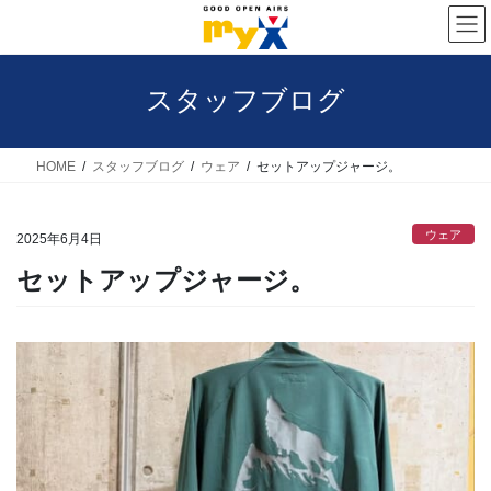
コ
ナ
ン
ビ
テ
ゲ
スタッフブログ
ン
ー
ツ
シ
へ
ョ
HOME
スタッフブログ
ウェア
セットアップジャージ。
ス
ン
キ
に
ウェア
2025年6月4日
ッ
移
セットアップジャージ。
プ
動